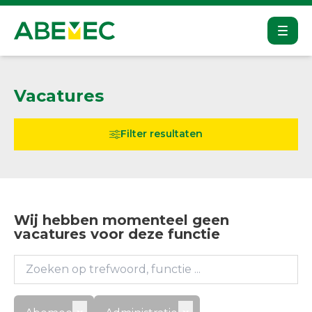
Open
Abemec
Vacatures
Agromec
Leren bij
Filter resultaten
Vacatures
Alle vacatures
Werkplaats
Verkoop
Wij hebben momenteel geen
vacatures voor deze functie
Kantoor
Leren bij
Open sollicitatie