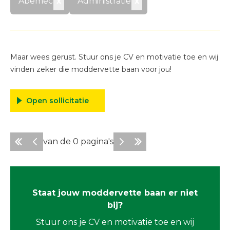
Abemec
x
Administratie
x
Vestigingen
Over ons
Maar wees gerust. Stuur ons je CV en motivatie toe en wij
vinden zeker die moddervette baan voor jou!
Open sollicitatie
van de
0
pagina's
Staat jouw moddervette baan er niet
bij?
Stuur ons je CV en motivatie toe en wij