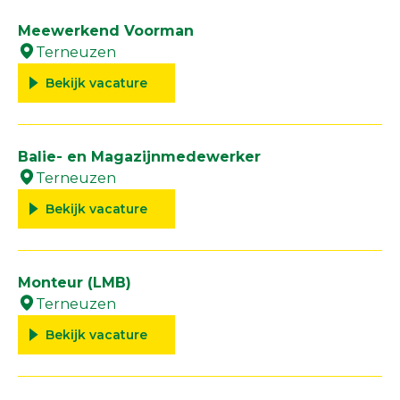
Vestigingen
Meewerkend Voorman
Over ons
Terneuzen
Bekijk vacature
Balie- en Magazijnmedewerker
Terneuzen
Bekijk vacature
Monteur (LMB)
Terneuzen
Bekijk vacature