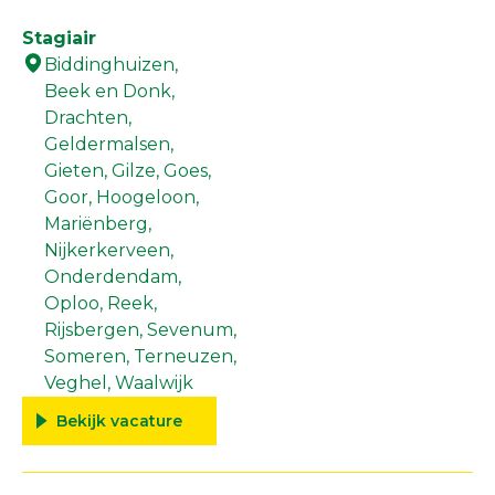
Vestigingen
Stagiair
Over ons
Biddinghuizen,
Beek en Donk,
Drachten,
Geldermalsen,
Gieten,
Gilze,
Goes,
Goor,
Hoogeloon,
Mariënberg,
Nijkerkerveen,
Onderdendam,
Oploo,
Reek,
Rijsbergen,
Sevenum,
Someren,
Terneuzen,
Veghel,
Waalwijk
Bekijk vacature